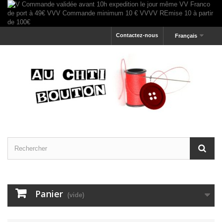
Contactez-nous
Français
Panier
(vide)