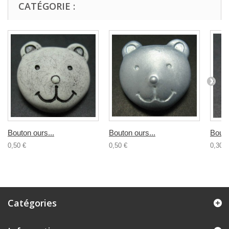
CATÉGORIE :
Bouton ours...
Bouton ours...
Bouto
0,50 €
0,50 €
0,30 €
Catégories