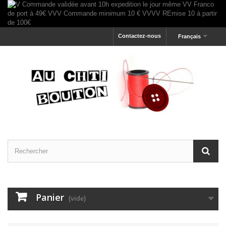
Contactez-nous
Français
Panier
(vide)