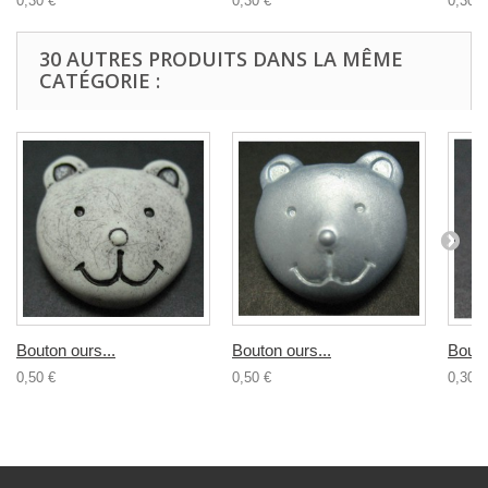
0,30 €
0,30 €
0,30 €
30 AUTRES PRODUITS DANS LA MÊME
CATÉGORIE :
Bouton ours...
Bouton ours...
Bouto
0,50 €
0,50 €
0,30 €