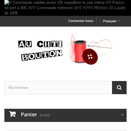
Contactez-nous
Français
Panier
(vide)