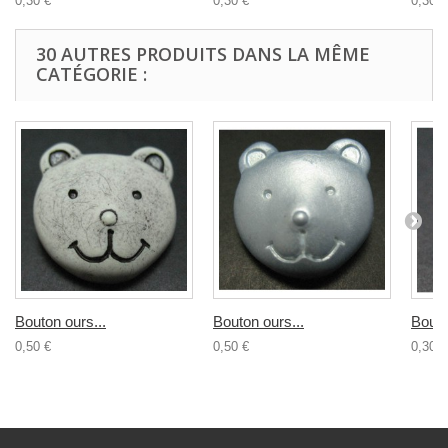
0,30 €
0,30 €
0,30 €
30 AUTRES PRODUITS DANS LA MÊME
CATÉGORIE :
Bouton ours...
Bouton ours...
Bouto
0,50 €
0,50 €
0,30 €