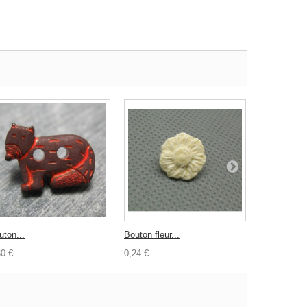
uton...
Bouton fleur...
Pendentif...
30 €
0,24 €
0,25 €