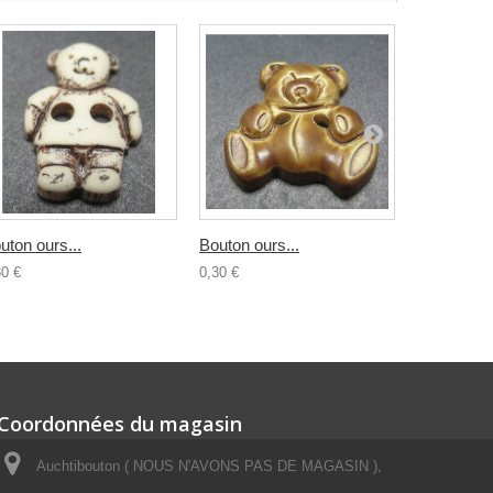
uton ours...
Bouton ours...
Bouton...
30 €
0,30 €
0,30 €
Coordonnées du magasin
Auchtibouton ( NOUS N'AVONS PAS DE MAGASIN ),