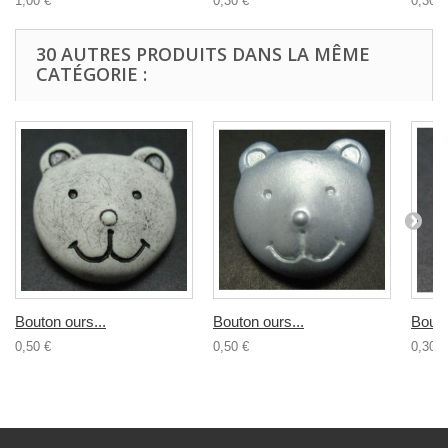
1,00 €
0,30 €
0,30 €
30 AUTRES PRODUITS DANS LA MÊME
CATÉGORIE :
Bouton ours...
Bouton ours...
Bouto
0,50 €
0,50 €
0,30 €