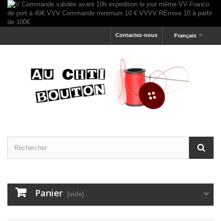
Contactez-nous
Français
Panier
(vide)