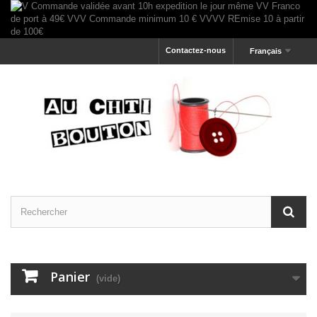
Contactez-nous
Français
Panier
(vide)