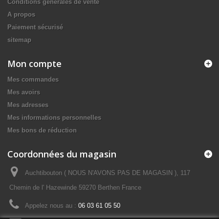
Conditions générales de vente
A propos
Paiement sécurisé
sitemap
Mon compte
Mes commandes
Mes avoirs
Mes adresses
Mes informations personnelles
Mes bons de réduction
Coordonnées du magasin
Auchtibouton ( NOUS N'AVONS PAS DE MAGASIN ), 117
Chemin de l' Hazewinde 59270 Berthen France
Appelez nous au :
06 03 61 05 50