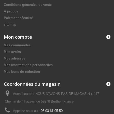
Conditions générales de vente
A propos
Paiement sécurisé
sitemap
Mon compte
Mes commandes
Mes avoirs
Mes adresses
Mes informations personnelles
Mes bons de réduction
Coordonnées du magasin
Auchtibouton ( NOUS N'AVONS PAS DE MAGASIN ), 117
Chemin de l' Hazewinde 59270 Berthen France
Appelez nous au :
06 03 61 05 50