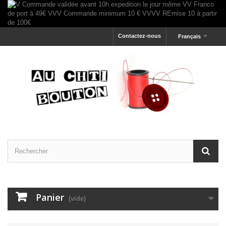
Contactez-nous
Français
Panier
(vide)