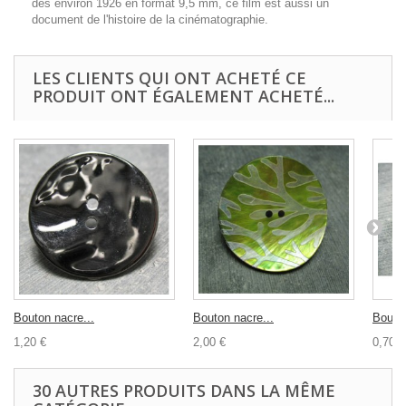
dès environ 1926 en format 9,5 mm, ce film est aussi un
document de l'histoire de la cinématographie.
LES CLIENTS QUI ONT ACHETÉ CE
PRODUIT ONT ÉGALEMENT ACHETÉ...
Bouton nacre...
Bouton nacre...
Bouton
1,20 €
2,00 €
0,70 €
30 AUTRES PRODUITS DANS LA MÊME