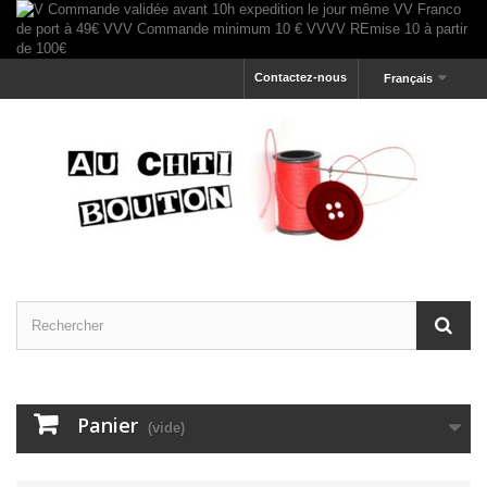
Contactez-nous
Français
Panier
(vide)