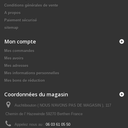
Conditions générales de vente
A propos
Paiement sécurisé
sitemap
Mon compte
Mes commandes
Mes avoirs
Mes adresses
Mes informations personnelles
Mes bons de réduction
Coordonnées du magasin
Auchtibouton ( NOUS N'AVONS PAS DE MAGASIN ), 117
Chemin de l' Hazewinde 59270 Berthen France
Appelez nous au :
06 03 61 05 50