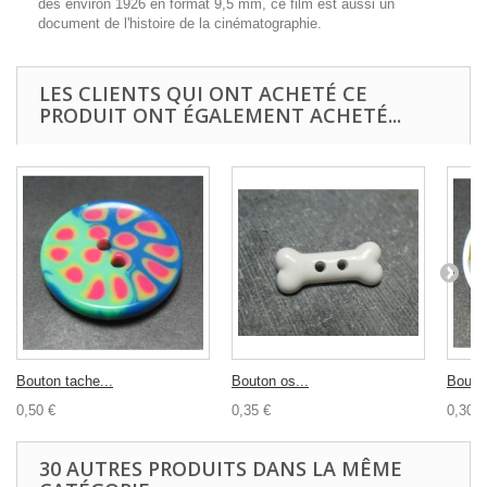
dès environ 1926 en format 9,5 mm, ce film est aussi un
document de l'histoire de la cinématographie.
LES CLIENTS QUI ONT ACHETÉ CE
PRODUIT ONT ÉGALEMENT ACHETÉ...
Bouton tache...
Bouton os...
Bouton
0,50 €
0,35 €
0,30 €
30 AUTRES PRODUITS DANS LA MÊME