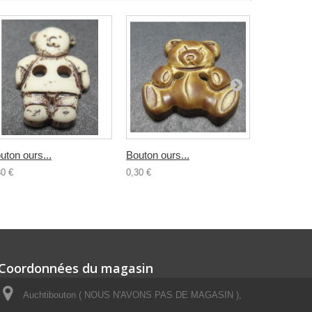
uton ours...
Bouton ours...
Bouton...
30 €
0,30 €
0,30 €
Coordonnées du magasin
Auchtibouton ( NOUS N'AVONS PAS DE MAGASIN ),