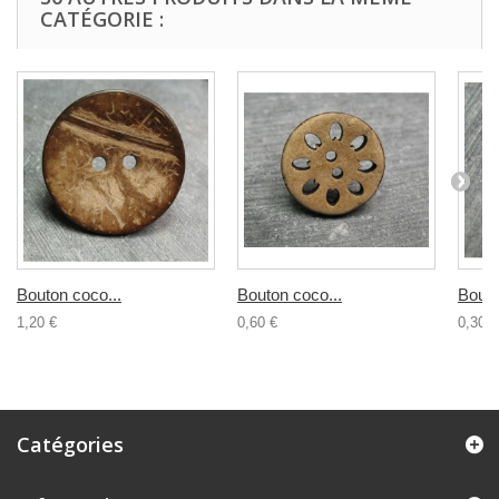
CATÉGORIE :
Bouton coco...
Bouton coco...
Bouto
1,20 €
0,60 €
0,30 €
Catégories