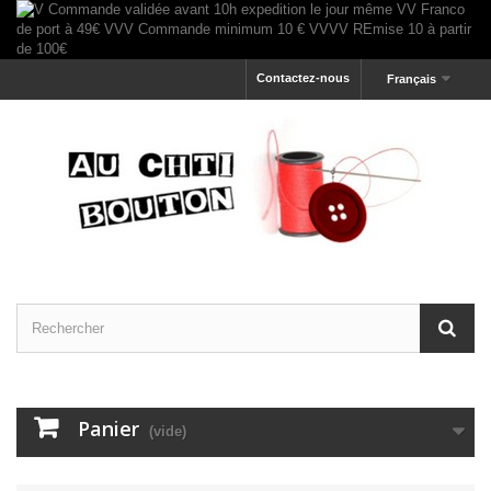
Contactez-nous
Français
Panier
(vide)