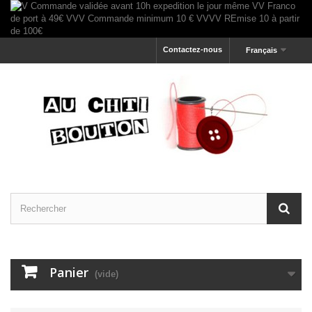
Contactez-nous
Français
Panier
(vide)