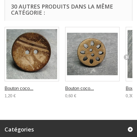
30 AUTRES PRODUITS DANS LA MÊME
CATÉGORIE :
Bouton coco...
Bouton coco...
Bouto
1,20 €
0,60 €
0,30 €
Catégories