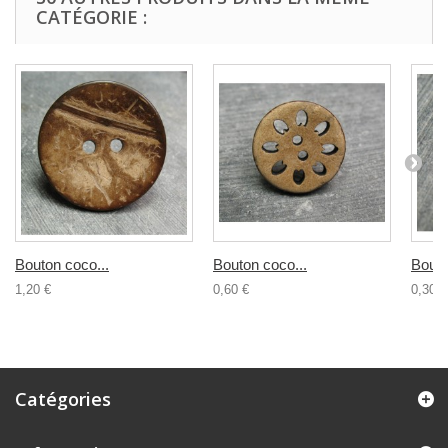
CATÉGORIE :
Bouton coco...
Bouton coco...
Bouto
1,20 €
0,60 €
0,30 €
Catégories