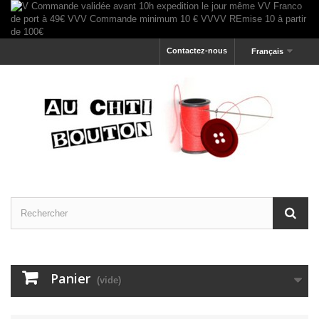
Contactez-nous
Français
Panier
(vide)