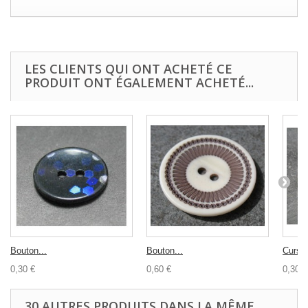
LES CLIENTS QUI ONT ACHETÉ CE
PRODUIT ONT ÉGALEMENT ACHETÉ...
Bouton...
Bouton...
Curse
0,30 €
0,60 €
0,30 €
30 AUTRES PRODUITS DANS LA MÊME