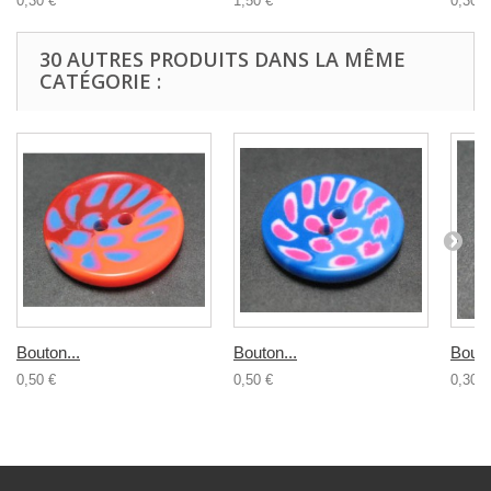
0,30 €
1,50 €
0,30 €
30 AUTRES PRODUITS DANS LA MÊME
CATÉGORIE :
Bouton...
Bouton...
Bouto
0,50 €
0,50 €
0,30 €