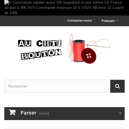
Contactez-nous
Français
Panier
(vide)