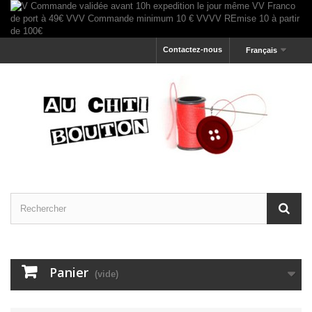
Contactez-nous
Français
Panier
(vide)