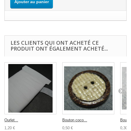
Ajouter au panier
LES CLIENTS QUI ONT ACHETÉ CE
PRODUIT ONT ÉGALEMENT ACHETÉ...
Ourlet...
Bouton coco...
Bouton
1,20 €
0,50 €
0,30 €