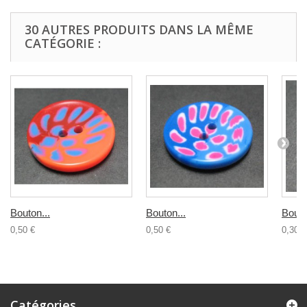
30 AUTRES PRODUITS DANS LA MÊME
CATÉGORIE :
Bouton...
Bouton...
Bouto
0,50 €
0,50 €
0,30 €
Catégories