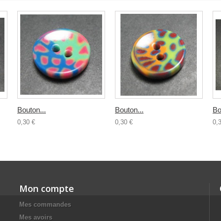
Bouton...
Bouton...
Bo
0,30 €
0,30 €
0,
Mon compte
Mes commandes
Mes avoirs