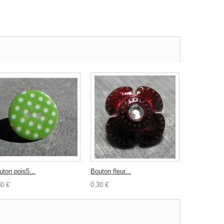
uton pois5...
Bouton fleur...
Epingle...
30 €
0,30 €
2,00 €