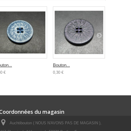
uton...
Bouton...
Bouton...
30 €
0,30 €
0,30 €
Coordonnées du magasin
Auchtibouton ( NOUS N'AVONS PAS DE MAGASIN ),