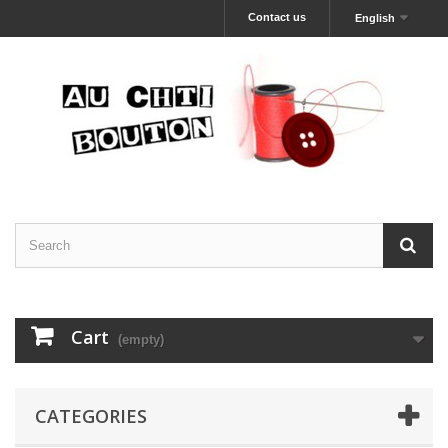
Contact us
English
Cart
(empty)
CATEGORIES