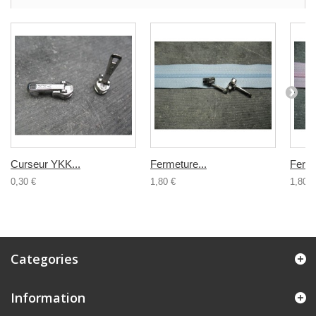
Curseur YKK...
Fermeture...
Ferme
0,30 €
1,80 €
1,80 €
Categories
Information