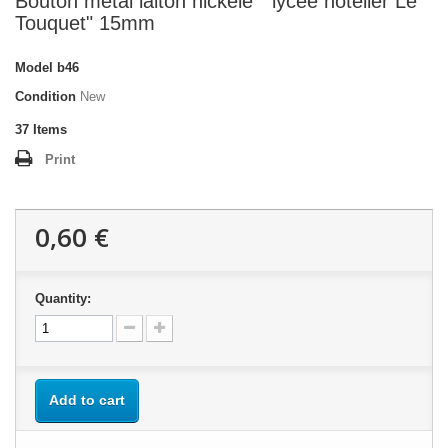
Bouton métal laiton nickelé " lycée hôtelier Le
Touquet" 15mm
Model
b46
Condition
New
37
Items
Print
0,60 €
Quantity:
Add to cart