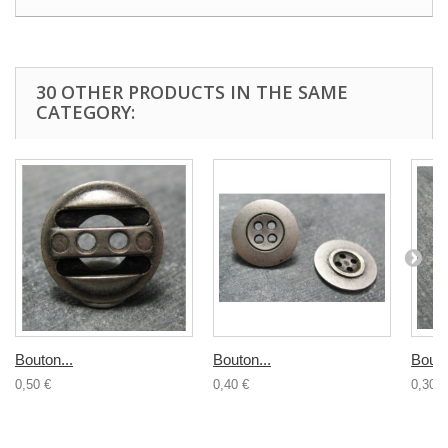
30 OTHER PRODUCTS IN THE SAME
CATEGORY:
Bouton...
Bouton...
Bouto
0,50 €
0,40 €
0,30 €