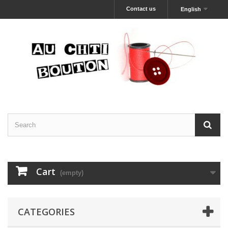
Contact us
English
Cart
(empty)
CATEGORIES