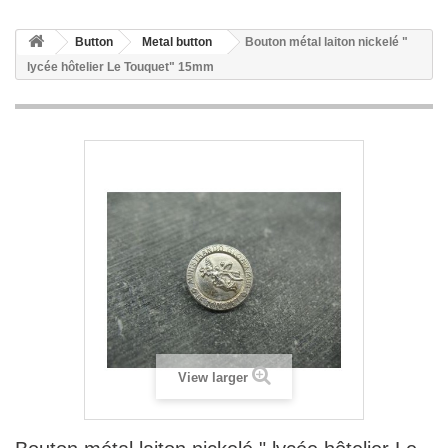
Button
Metal button
Bouton métal laiton nickelé "
lycée hôtelier Le Touquet" 15mm
View larger