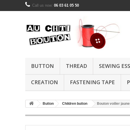
Call us now:
06 03 61 05 50
BUTTON
THREAD
SEWING ES
CREATION
FASTENING TAPE
P
Button
Children button
Bouton voilier jaun