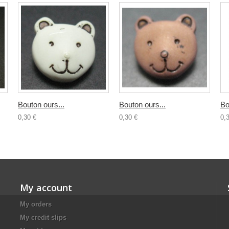
Bouton ours...
Bouton ours...
Bo
0,30 €
0,30 €
0,
My account
My orders
My credit slips