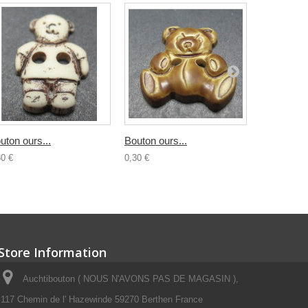
uton ours...
Bouton ours...
Bouton...
30 €
0,30 €
0,30 €
Store Information
Auchtibouton ( NOUS N'AVONS PAS DE MAGASIN ),
117 Chemin de l' Hazewinde 59270 Berthen France