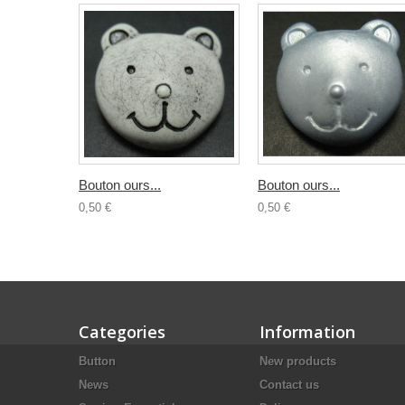
Bouton ours...
Bouton ours...
0,50 €
0,50 €
Categories
Information
Button
New products
News
Contact us