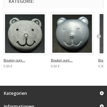
KATEGORIE:
Bouton ours...
Bouton ours...
Bouto
0,50 €
0,50 €
0,30 €
Kategorien
Informationen