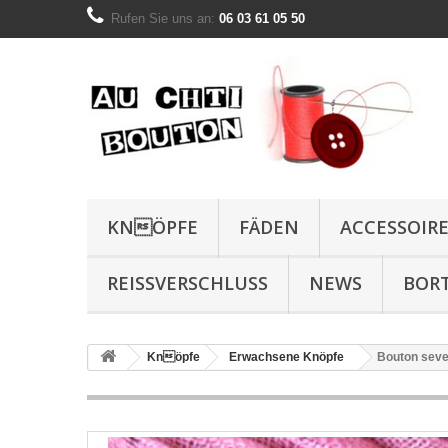
Rufen Sie uns an:
06 03 61 05 50
KNÖPFE
FÄDEN
ACCESSOIR
REISSVERSCHLUSS
NEWS
BOR
Knöpfe
Erwachsene Knöpfe
Bouton seve