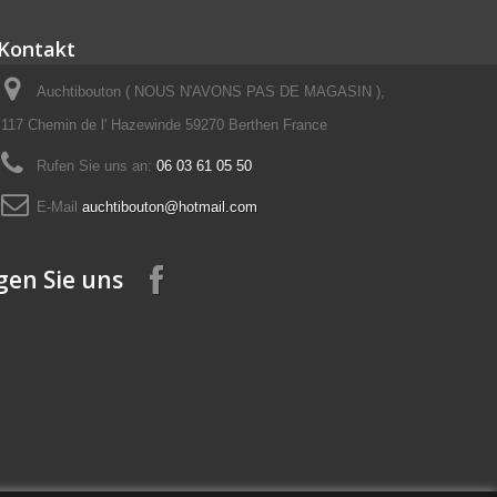
Kontakt
Auchtibouton ( NOUS N'AVONS PAS DE MAGASIN ),
117 Chemin de l' Hazewinde 59270 Berthen France
Rufen Sie uns an:
06 03 61 05 50
E-Mail
auchtibouton@hotmail.com
gen Sie uns