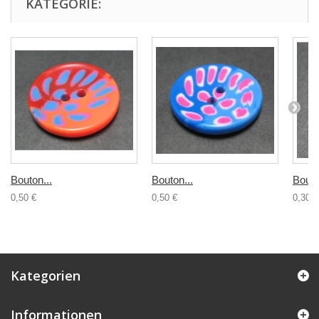
KATEGORIE:
Bouton...
Bouton...
Bouto
0,50 €
0,50 €
0,30 €
Kategorien
Informationen