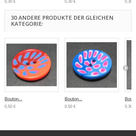
0,30 €
0,30 €
0,30 €
30 ANDERE PRODUKTE DER GLEICHEN
KATEGORIE:
Bouton...
Bouton...
Bouto
0,50 €
0,50 €
0,30 €