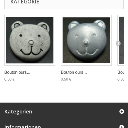
KATEGORIE:
Bouton ours...
Bouton ours...
Bouto
0,50 €
0,50 €
0,30 €
Kategorien
Informationen