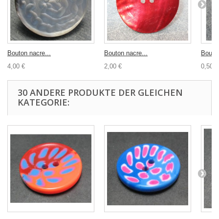
Bouton nacre...
Bouton nacre...
Bouton
4,00 €
2,00 €
0,50 €
30 ANDERE PRODUKTE DER GLEICHEN
KATEGORIE: