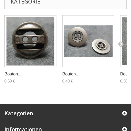
KATEGORIE:
Bouton...
Bouton...
Bouto
0,50 €
0,40 €
0,30 €
Kategorien
Informationen