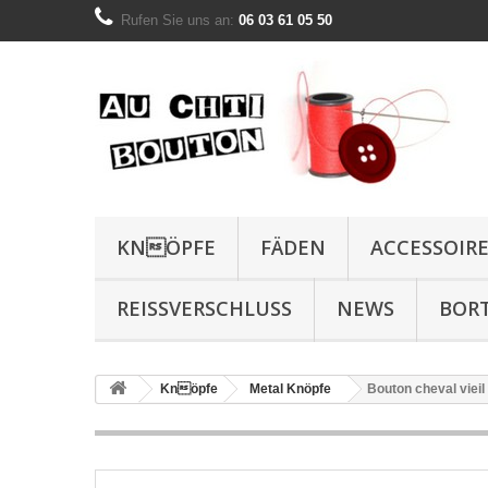
Rufen Sie uns an:
06 03 61 05 50
KNÖPFE
FÄDEN
ACCESSOIR
REISSVERSCHLUSS
NEWS
BOR
Knöpfe
Metal Knöpfe
Bouton cheval viei