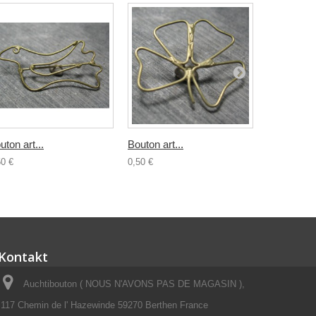
uton art...
Bouton art...
Bouton...
50 €
0,50 €
0,80 €
Kontakt
Auchtibouton ( NOUS N'AVONS PAS DE MAGASIN ),
117 Chemin de l' Hazewinde 59270 Berthen France