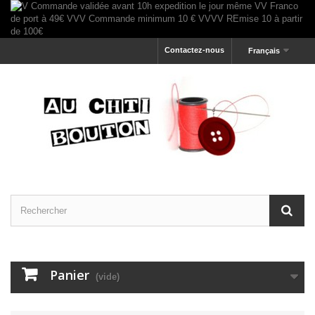
Contactez-nous
Français
Panier
(vide)