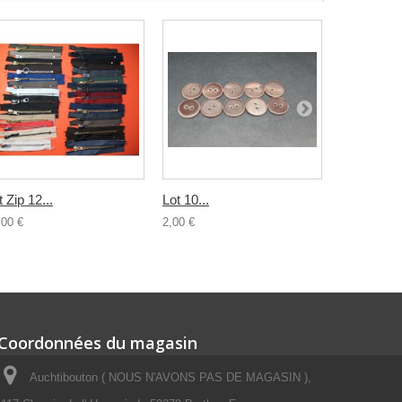
t Zip 12...
Lot 10...
Lot 10...
,00 €
2,00 €
2,00 €
Coordonnées du magasin
Auchtibouton ( NOUS N'AVONS PAS DE MAGASIN ),