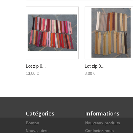
Lot zip 8...
Lot zip 9...
13,00 €
8,00 €
Catégories
Informations
Bouton
Nouveaux produits
Nouveautés
Contactez-nous