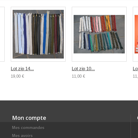
Lot zip 14...
Lot zip 10...
Lo
19,00 €
11,00 €
11
Mon compte
Mes commandes
Mes avoirs