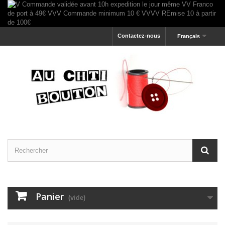
Contactez-nous
Français
Panier
(vide)