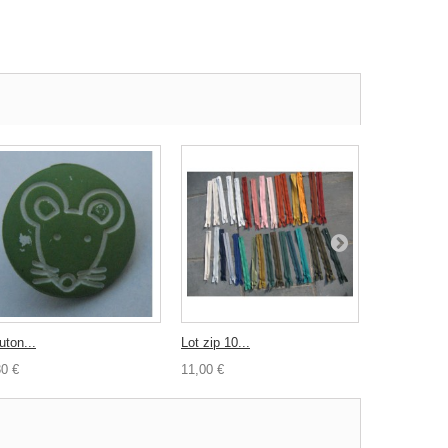
uton...
Lot zip 10...
Lot zip 9...
30 €
11,00 €
8,00 €