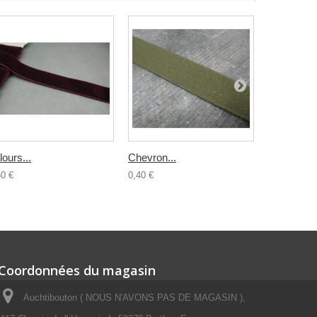
lours...
Chevron...
Ruban fleur
60 €
0,40 €
1,00 €
Coordonnées du magasin
Auchtibouton ( NOUS N'AVONS PAS DE MAGASIN ),