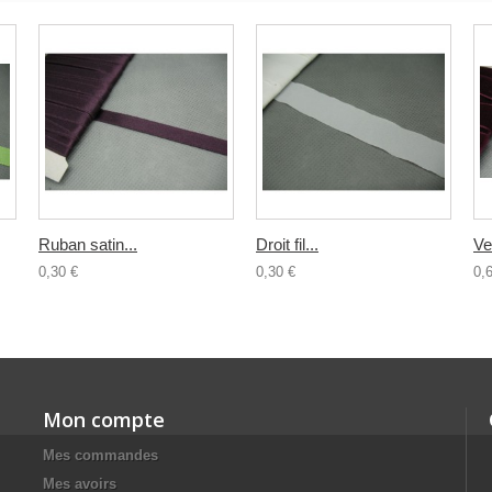
Ruban satin...
Droit fil...
Ve
0,30 €
0,30 €
0,
Mon compte
Mes commandes
Mes avoirs