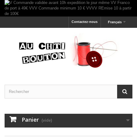
Contactez-nous
Français
Panier
(vide)