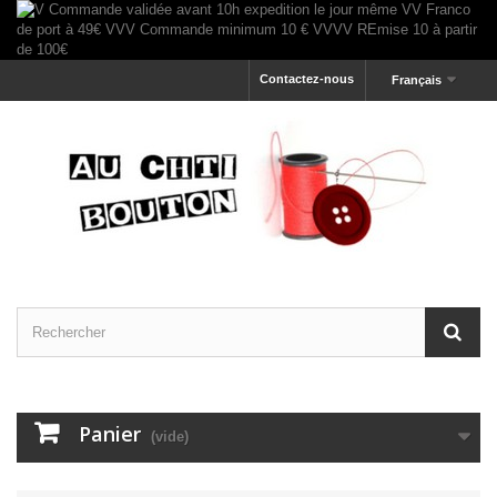
Contactez-nous
Français
Panier
(vide)