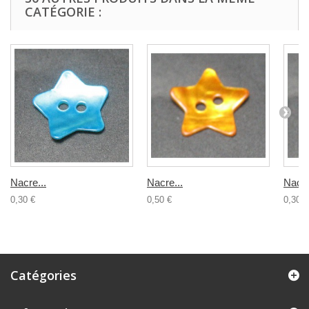
CATÉGORIE :
Nacre...
Nacre...
Nacre
0,30 €
0,50 €
0,30 €
Catégories