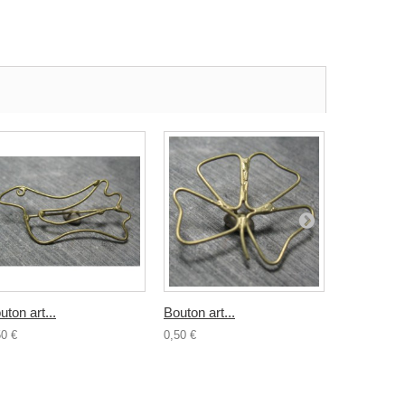
uton art...
Bouton art...
Bouton...
50 €
0,50 €
0,80 €