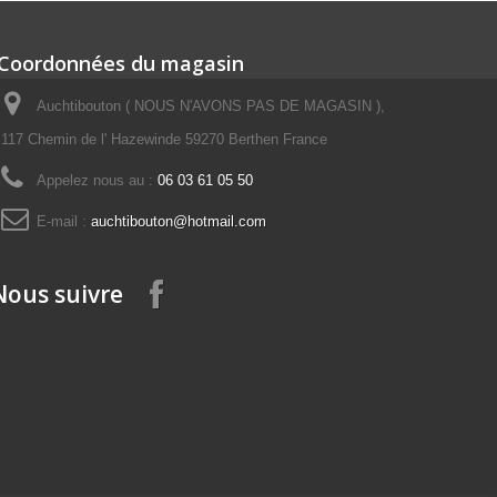
Coordonnées du magasin
Auchtibouton ( NOUS N'AVONS PAS DE MAGASIN ),
117 Chemin de l' Hazewinde 59270 Berthen France
Appelez nous au :
06 03 61 05 50
E-mail :
auchtibouton@hotmail.com
Nous suivre