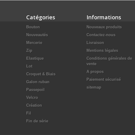
Catégories
Informations
Bouton
Nouveaux produits
Nouveautés
Contactez-nous
Mercerie
Livraison
Zip
Mentions légales
Elastique
Conditions générales de
vente
Lot
A propos
Croquet & Biais
Paiement sécurisé
Galon ruban
sitemap
Passepoil
Velcro
Création
Fil
Fin de série