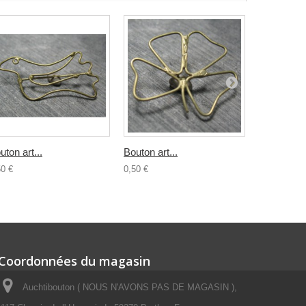
uton art...
Bouton art...
Bouton...
50 €
0,50 €
0,80 €
Coordonnées du magasin
Auchtibouton ( NOUS N'AVONS PAS DE MAGASIN ),