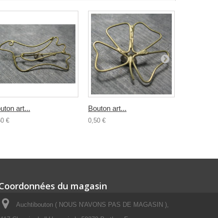
uton art...
Bouton art...
Bouton...
50 €
0,50 €
0,80 €
Coordonnées du magasin
Auchtibouton ( NOUS N'AVONS PAS DE MAGASIN ),