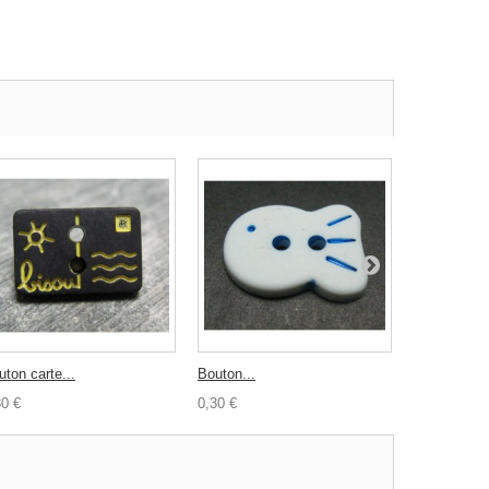
uton carte...
Bouton...
Bouton 1...
30 €
0,30 €
0,30 €