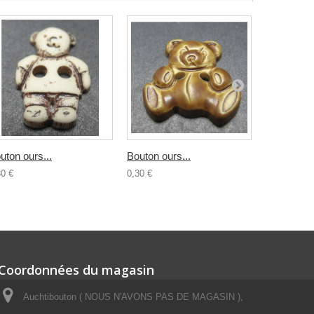
uton ours...
Bouton ours...
Bouton...
30 €
0,30 €
0,30 €
Coordonnées du magasin
Auchtibouton ( NOUS N'AVONS PAS DE MAGASIN ),