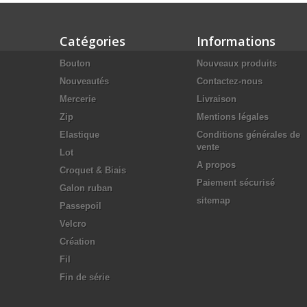
Catégories
Informations
Bouton
Nouveaux produits
Nouveautés
Contactez-nous
Mercerie
Livraison
Zip
Mentions légales
Elastique
Conditions générales de
vente
Lot
A propos
Croquet & Biais
Paiement sécurisé
Galon ruban
sitemap
Passepoil
Velcro
Création
Fil
Fin de série