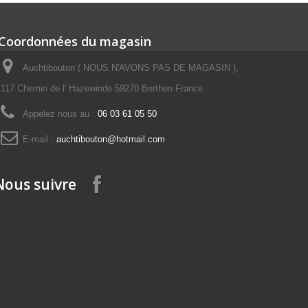
Coordonnées du magasin
Auchtibouton ( NOUS N'AVONS PAS DE MAGASIN ),
117 Chemin de l' Hazewinde 59270 Berthen France
Appelez nous au :
06 03 61 05 50
E-mail :
auchtibouton@hotmail.com
Nous suivre