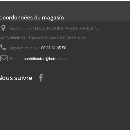
Coordonnées du magasin
Auchtibouton ( NOUS N'AVONS PAS DE MAGASIN ),
117 Chemin de l' Hazewinde 59270 Berthen France
Appelez nous au :
06 03 61 05 50
E-mail :
auchtibouton@hotmail.com
Nous suivre