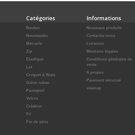
Catégories
Informations
Bouton
Nouveaux produits
Nouveautés
Contactez-nous
Mercerie
Livraison
Zip
Mentions légales
Elastique
Conditions générales de
vente
Lot
A propos
Croquet & Biais
Paiement sécurisé
Galon ruban
sitemap
Passepoil
Velcro
Création
Fil
Fin de série