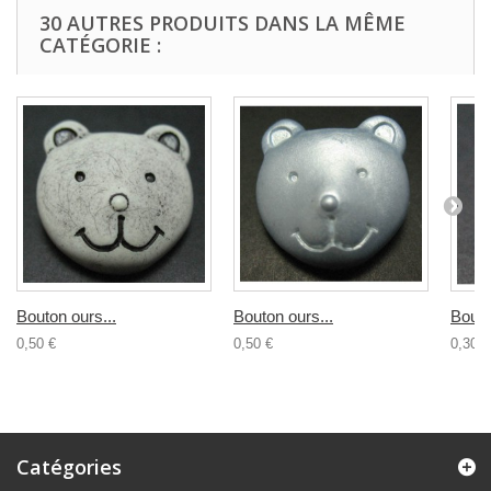
30 AUTRES PRODUITS DANS LA MÊME
CATÉGORIE :
Bouton ours...
Bouton ours...
Bouto
0,50 €
0,50 €
0,30 €
Catégories