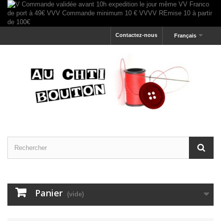
Contactez-nous
Français
Panier
(vide)