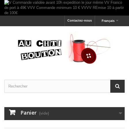
Contactez-nous
Français
Panier
(vide)