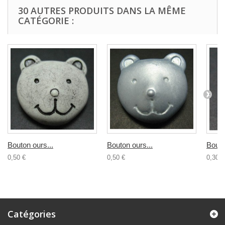
30 AUTRES PRODUITS DANS LA MÊME
CATÉGORIE :
Bouton ours...
Bouton ours...
Bouto
0,50 €
0,50 €
0,30 €
Catégories