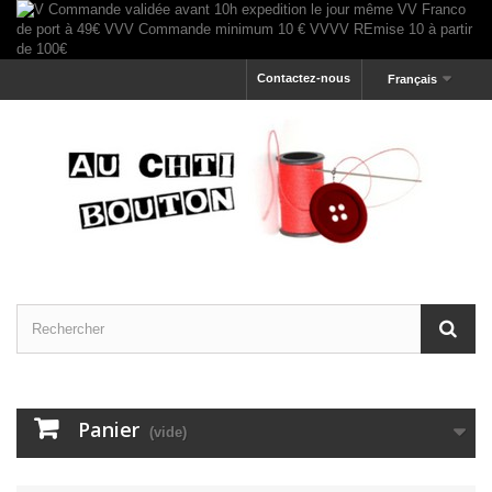
Contactez-nous
Français
Panier
(vide)