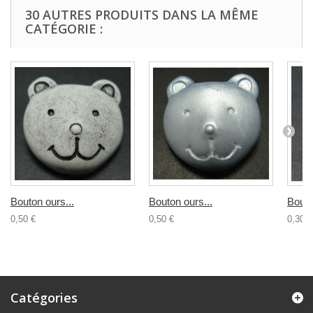
30 AUTRES PRODUITS DANS LA MÊME
CATÉGORIE :
Bouton ours...
Bouton ours...
Bouto
0,50 €
0,50 €
0,30 €
Catégories