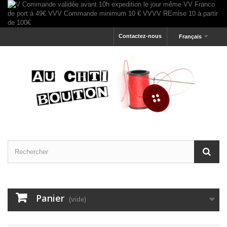
Contactez-nous
Français
Panier
(vide)