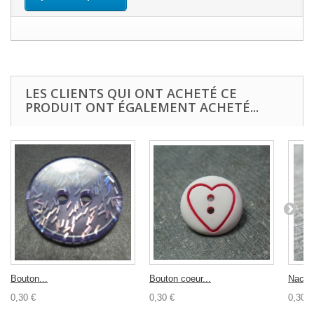
LES CLIENTS QUI ONT ACHETÉ CE
PRODUIT ONT ÉGALEMENT ACHETÉ...
Bouton...
Bouton coeur...
Nacre 
0,30 €
0,30 €
0,30 €