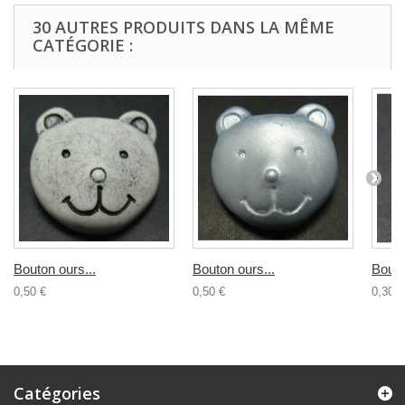
30 AUTRES PRODUITS DANS LA MÊME
CATÉGORIE :
Bouton ours...
Bouton ours...
Bouto
0,50 €
0,50 €
0,30 €
Catégories