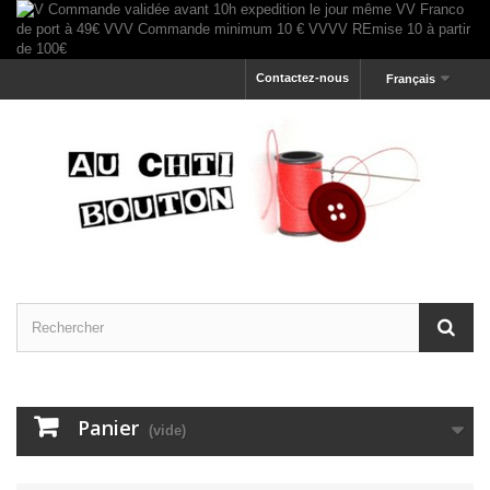
Contactez-nous
Français
Panier
(vide)