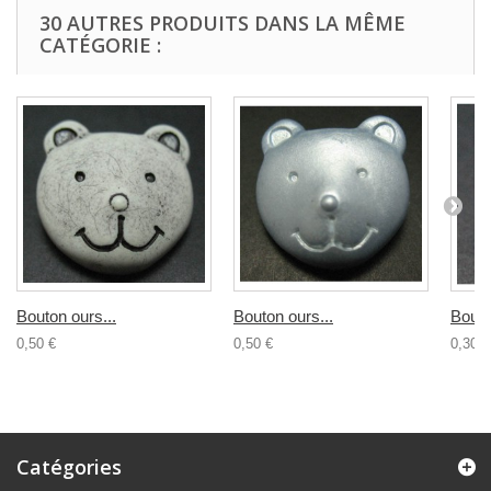
30 AUTRES PRODUITS DANS LA MÊME
CATÉGORIE :
Bouton ours...
Bouton ours...
Bouto
0,50 €
0,50 €
0,30 €
Catégories