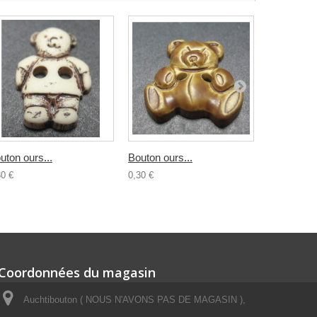
uton ours...
Bouton ours...
Bouton...
30 €
0,30 €
0,30 €
Coordonnées du magasin
Auchtibouton ( NOUS N'AVONS PAS DE MAGASIN ),