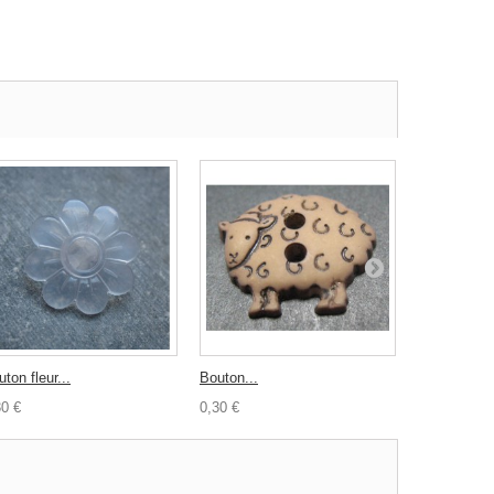
ton fleur...
Bouton...
Bouton NSE
30 €
0,30 €
0,30 €