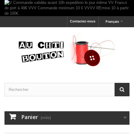
Contactez-nous
Français
Panier
(vide)