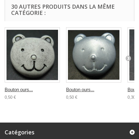
30 AUTRES PRODUITS DANS LA MÊME
CATÉGORIE :
Bouton ours...
Bouton ours...
Bouto
0,50 €
0,50 €
0,30 €
Catégories