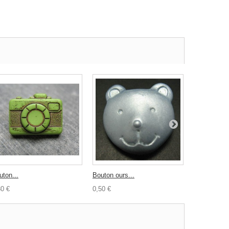
uton...
Bouton ours...
Bouton regle
30 €
0,50 €
0,30 €