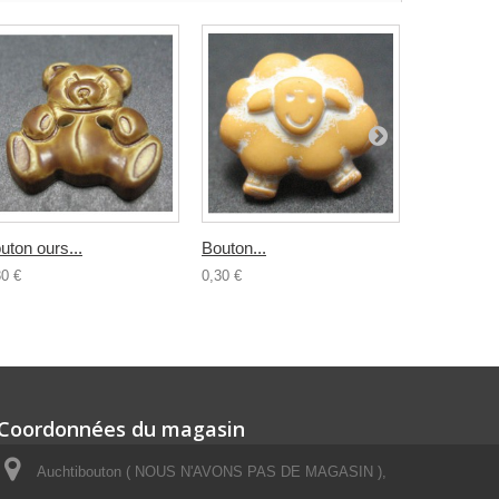
uton ours...
Bouton...
Bouton...
30 €
0,30 €
0,30 €
Coordonnées du magasin
Auchtibouton ( NOUS N'AVONS PAS DE MAGASIN ),