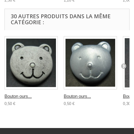
2,50 €
1,20 €
2,00 €
30 AUTRES PRODUITS DANS LA MÊME
CATÉGORIE :
Bouton ours...
Bouton ours...
Bouto
0,50 €
0,50 €
0,30 €