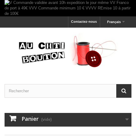
Contactez-nous
Français
Panier
(vide)