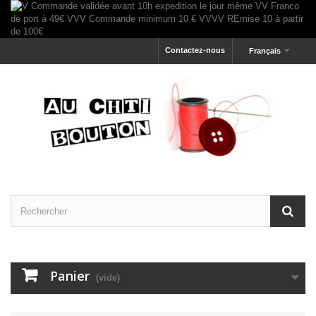
Contactez-nous
Français
Panier
(vide)