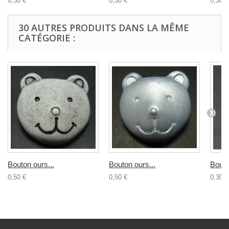
0,30 €
0,30 €
0,30 €
30 AUTRES PRODUITS DANS LA MÊME
CATÉGORIE :
Bouton ours...
Bouton ours...
Bouto
0,50 €
0,50 €
0,30 €