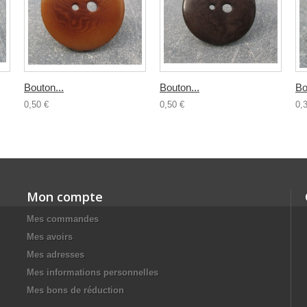
Bouton...
Bouton...
Bo
0,50 €
0,50 €
0,
Mon compte
Mes commandes
Mes avoirs
Mes adresses
Mes informations personnelles
Mes bons de réduction