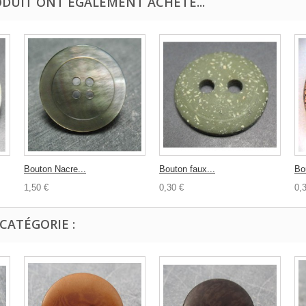
ODUIT ONT ÉGALEMENT ACHETÉ...
Bouton Nacre...
Bouton faux...
Bou
1,50 €
0,30 €
0,
CATÉGORIE :