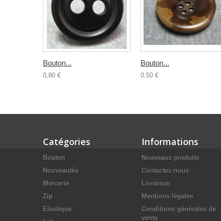
Bouton...
Bouton...
0,80 €
0,50 €
Catégories
Informations
Bouton
Nouveaux produits
Nouveautés
Contactez-nous
Mercerie
Livraison
Zip
Mentions légales
Elastique
Conditions générales de
vente