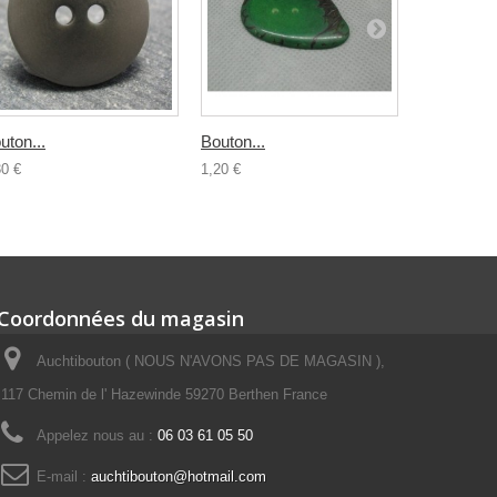
uton...
Bouton...
Bouton...
30 €
1,20 €
0,35 €
Coordonnées du magasin
Auchtibouton ( NOUS N'AVONS PAS DE MAGASIN ),
117 Chemin de l' Hazewinde 59270 Berthen France
Appelez nous au :
06 03 61 05 50
E-mail :
auchtibouton@hotmail.com