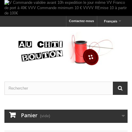
Contactez-nous
Français
Panier
(vide)